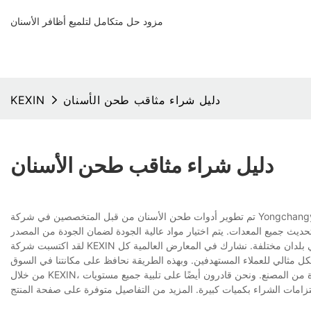
مزود حل متكامل لتلميع أظافر الأسنان
دليل شراء مثاقب طحن الأسنان
KEXIN
دليل شراء مثاقب طحن الأسنان
تم تطوير أدوات طحن الأسنان من قبل المتخصصين في شركة Yongchangyuan Technology Development Co., Ltd. تطبيق معرفتهم وخبرتهم. إن 'التميز' هو جوهر
لقد اكتسبت شركة KEXIN سمعة راسخة في السوق. من خلال تنفيذ استراتيجية التسويق، نقوم بالترويج لعلامتنا التجارية في بلدان مختلفة. نشارك في المعارض العالمية كل
من خلال KEXIN، نقدم خصومات كبيرة على أدوات طحن الأسنان ومنتجات مماثلة بأسعار تنافسية ومباشرة من المصنع. ونحن قادرون أيضًا على تلبية جميع مستويات