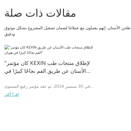
مقالات ذات صلة
 طحن الأسنان. إنهم يعملون مع عملائنا لضمان تشغيل المشروع بشكل موثوق
ودقيق
"كان مؤتمر KEXIN لإطلاق منتجات طب
الأسنان عن طريق الفم نجاحًا كبيرًا في
هونان"
في 30 سبتمبر 2024، تم عقد مؤتمر رفيع المستوى
لإطلاق منتجات الفم والأسنان بنجاح في هونان، والذي
اقرأ أكثر
جذب اهتمامًا واسع النطاق في الصناعة. لقد حظيت
سلسلة منتجات الفم والأسنان المبتكرة التي تم عرضها
في هذا المؤتمر بتقدير كبير من قبل العديد من خبراء
طب الأسنان.