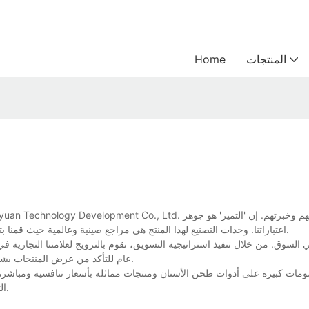
المنتجات
Home
اعتباراتنا. وحدات التصنيع لهذا المنتج هي مراجع صينية وعالمية حيث قمنا بتحديث جميع المعدات. يتم اختيار مواد عالية الجودة لضمان الجودة من المصدر.
عام للتأكد من عرض المنتجات بشكل مثالي للعملاء المستهدفين. وبهذه الطريقة نحافظ على مكانتنا في السوق.
التزامات الشراء بكميات كبيرة. المزيد من التفاصيل متوفرة على صفحة المنتج.