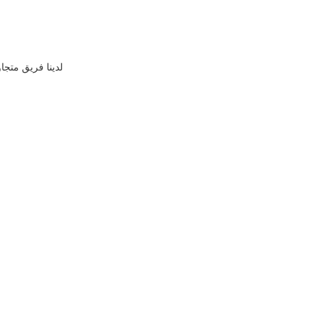
لدينا فريق متج