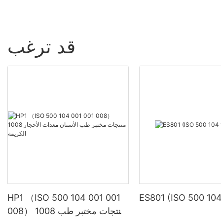
في المؤتمر الصحفي، عرضت KEXIN أحدث منتجاتها
للعناية بالفم والأسنان، والتي تغطي العديد من
المجالات مثل ترميم الأسنان والعناية بالفم وأدوات
طب الأسنان وما إلى ذلك. بفضل التكنولوجيا المتقدمة
قد ترغب
والجودة الممتازة والتصميم المبتكر، جذب المنتج انتباه
العديد من المشاركين.
تحظى هذه المنتجات بتقدير كبير من قبل العديد من
خبراء طب الأسنان. إنهم يعتقدون أن منتجات KEXIN
للفم والأسنان قد وصلت إلى المستوى الرائد في
الصناعة من حيث الابتكار التكنولوجي ومراقبة الجودة
وتجربة المستخدم. لن توفر هذه المنتجات للمرضى
خدمات طبية أفضل للفم فحسب، بل ستعزز أيضًا
تطوير صناعة الفم والأسنان بأكملها.
كما حقق الترويج للمؤتمر في هونان نتائج جيدة للغاية.
لقد جاء العديد من مؤسسات طب الأسنان والموزعين
HP1 （ISO 500 104 001 001
ES801 (ISO 500 104
والمستهلكين للزيارة والتشاور ومناقشة التعاون. كان
008） 1008 منتجات مختبر طب
الجو في المعرض دافئًا ومزدحمًا، مما أظهر بشكل