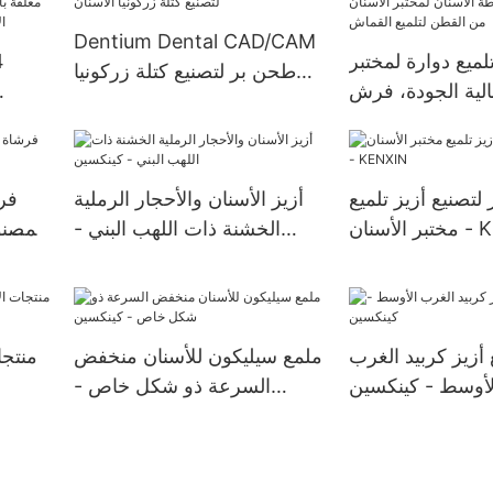
Dentium Dental CAD/CAM
ميع دوارة لمختبر
4
طحن بر لتصنيع كتلة زركونيا
الية الجودة، فرش
الأسنان
ن لمختبر الأسنان
ب
ن لتلميع القماش
ق
تصنيع أزيز تلميع
أزيز الأسنان والأحجار الرملية
فرش
- KENXIN
الخشنة ذات اللهب البني -
المصنو
كينكسين
أزيز كربيد الغرب
ملمع سيليكون للأسنان منخفض
منتجا
لأوسط - كينكسين
السرعة ذو شكل خاص -
كينكسين