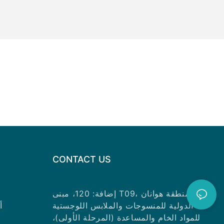
CONTACT US
إضافة: 120، مبنى T09، منطقة هوانان
الدولية للمنسوجات والملابس اللوجستية
أ
للمواد الخام والمساعدة (المرحلة الأولى)،