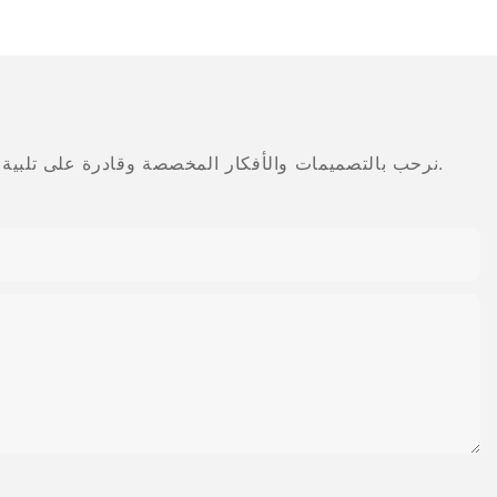
تلميع مطاطي، نظام ماسي مرن
الأسنان معدات 
حلزوني
التنغس
نرحب بالتصميمات والأفكار المخصصة وقادرة على تلبية المتطلبات المحددة. لمزيد من المعلومات، يرجى زيارة الموقع الإلكتروني أو الاتصال بنا مباشرة مع أسئلة أو استفسارات.