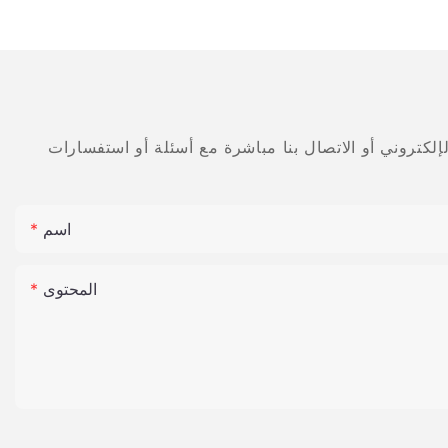
الأسنان معدات الأحجار الكريمة
كامل إمكانات السوق لمنتجات طب الأسنان KEXIN.
قال الشخص المسؤول عن KEXIN أن نجاح المؤتمر لا
ينفصل عن الجهود والروح الابتكارية التي يتمتع بها قسم
البحث في الشركة.&فريق D. وستواصل الشركة زيادة
R&D الاستثمار، والاستمرار في إطلاق منتجات طب
الأسنان عن طريق الفم أكثر وأفضل، وتقديم مساهمات
أكبر لغالبية المرضى وصناعة طب الفم.
اسم
يمثل النجاح في إطلاق منتج الفم والأسنان [اسم
الشركة] خطوة قوية إلى الأمام للشركة في مجال
طب أسنان الفم. من المعتقد أنه في المستقبل،
المحتوى
ستحقق منتجات KEXIN للعناية بالفم والأسنان المزيد
من الإنجازات الرائعة في الأسواق الوطنية والعالمية.