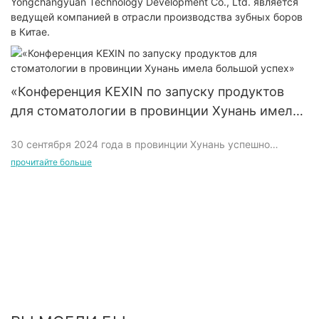
Yongchangyuan Technology Development Co., Ltd. является
ведущей компанией в отрасли производства зубных боров
в Китае.
«Конференция KEXIN по запуску продуктов
для стоматологии в провинции Хунань имела
большой успех»
30 сентября 2024 года в провинции Хунань успешно
прошла громкая конференция по запуску продукции для
прочитайте больше
полости рта и зубов, которая привлекла широкое внимание
в отрасли. Серия инновационных продуктов для полости
рта и зубов, представленная на этой конференции,
получила высокую оценку многих экспертов в области
стоматологии.
На пресс-конференции KEXIN продемонстрировала свои
новейшие продукты для ухода за полостью рта и
стоматологией, которые охватывают многие области, такие