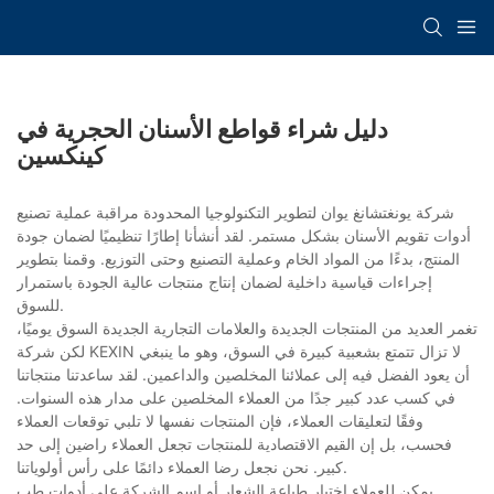
دليل شراء قواطع الأسنان الحجرية في
كينكسين
شركة يونغتشانغ يوان لتطوير التكنولوجيا المحدودة مراقبة عملية تصنيع
أدوات تقويم الأسنان بشكل مستمر. لقد أنشأنا إطارًا تنظيميًا لضمان جودة
المنتج، بدءًا من المواد الخام وعملية التصنيع وحتى التوزيع. وقمنا بتطوير
إجراءات قياسية داخلية لضمان إنتاج منتجات عالية الجودة باستمرار
للسوق.
تغمر العديد من المنتجات الجديدة والعلامات التجارية الجديدة السوق يوميًا،
لكن شركة KEXIN لا تزال تتمتع بشعبية كبيرة في السوق، وهو ما ينبغي
أن يعود الفضل فيه إلى عملائنا المخلصين والداعمين. لقد ساعدتنا منتجاتنا
في كسب عدد كبير جدًا من العملاء المخلصين على مدار هذه السنوات.
وفقًا لتعليقات العملاء، فإن المنتجات نفسها لا تلبي توقعات العملاء
فحسب، بل إن القيم الاقتصادية للمنتجات تجعل العملاء راضين إلى حد
كبير. نحن نجعل رضا العملاء دائمًا على رأس أولوياتنا.
يمكن للعملاء اختيار طباعة الشعار أو اسم الشركة على أدوات طب