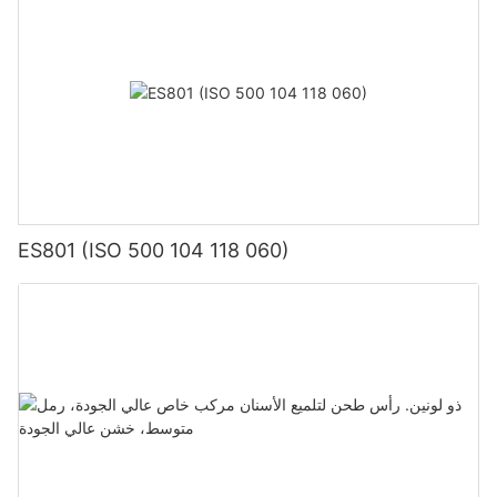
يمثل النجاح في إطلاق منتج الفم والأسنان [اسم الشركة] خطوة قوية إلى
الأمام للشركة في مجال طب أسنان الفم. من المعتقد أنه في المستقبل،
ستحقق منتجات KEXIN للعناية بالفم والأسنان المزيد من الإنجازات
الرائعة في الأسواق الوطنية والعالمية.
ES801 (ISO 500 104 118 060)