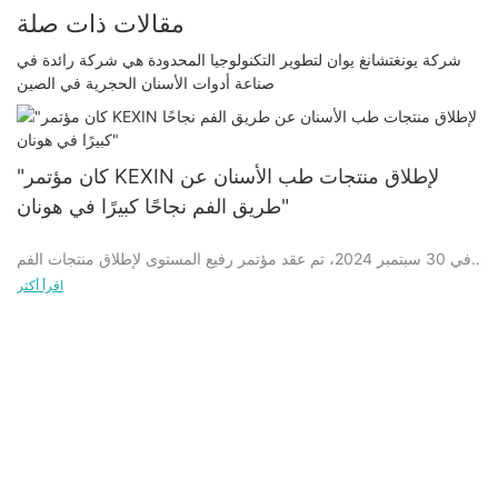
مقالات ذات صلة
شركة يونغتشانغ يوان لتطوير التكنولوجيا المحدودة هي شركة رائدة في
صناعة أدوات الأسنان الحجرية في الصين
"كان مؤتمر KEXIN لإطلاق منتجات طب الأسنان عن
طريق الفم نجاحًا كبيرًا في هونان"
في 30 سبتمبر 2024، تم عقد مؤتمر رفيع المستوى لإطلاق منتجات الفم
والأسنان بنجاح في هونان، والذي جذب اهتمامًا واسع النطاق في الصناعة.
اقرأ أكثر
لقد حظيت سلسلة منتجات الفم والأسنان المبتكرة التي تم عرضها في هذا
المؤتمر بتقدير كبير من قبل العديد من خبراء طب الأسنان.
في المؤتمر الصحفي، عرضت KEXIN أحدث منتجاتها للعناية بالفم
والأسنان، والتي تغطي العديد من المجالات مثل ترميم الأسنان والعناية
بالفم وأدوات طب الأسنان وما إلى ذلك. بفضل التكنولوجيا المتقدمة
والجودة الممتازة والتصميم المبتكر، جذب المنتج انتباه العديد من
المشاركين.