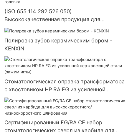
алмазной пропиткой для лабораторных
(ISO 655 114 292 526 050)
инструментов.
Высококачественная продукция для
стоматологических лабораторий
Зуботехническое оборудование для установки
Полировка зубов керамическим бором -
драгоценных камней Полировальная
KENXIN
шлифовальная головка
Стоматологическая оправка трансформатора
с хвостовиком HP RA FG из усиленной
нержавеющей стали (зажим иглы)
Сертифицированный FG/RA CE набор
стоматологических сверл из карбида для