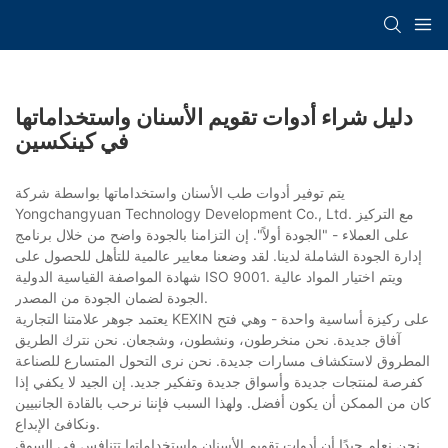
دليل شراء أدوات تقويم الأسنان واستخداماتها
في كينكسين
يتم توفير أدوات طب الأسنان واستخداماتها بواسطة شركة
Yongchangyuan Technology Development Co., Ltd. مع التركيز
على العملاء - "الجودة أولاً". إن التزامنا بالجودة واضح من خلال برنامج
إدارة الجودة الشاملة لدينا. لقد وضعنا معايير عالمية للتأهل للحصول على
شهادة المواصفة القياسية الدولية ISO 9001. ويتم اختيار المواد عالية
الجودة لضمان الجودة من المصدر.
يعتمد جوهر علامتنا التجارية KEXIN على ركيزة أساسية واحدة - وهي فتح
آفاق جديدة. نحن منخرطون، ونشطون، وشجعان. نحن نترك الطريق
المطروق لاستكشاف مسارات جديدة. نحن نرى التحول المتسارع للصناعة
كفرصة لمنتجات جديدة وأسواق جديدة وتفكير جديد. إن الجيد لا يكفي إذا
كان من الممكن أن يكون أفضل. ولهذا السبب فإننا نرحب بالقادة الجانبيين
ونكافئ الإبداع.
نحن نعلم جيدًا أن أدوات تقويم الأسنان واستخداماتها تتنافس في السوق