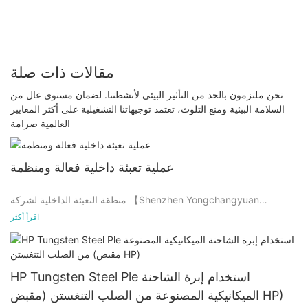
مقالات ذات صلة
نحن ملتزمون بالحد من التأثير البيئي لأنشطتنا. لضمان مستوى عال من
السلامة البيئية ومنع التلوث، تعتمد توجيهاتنا التشغيلية على أكثر المعايير
العالمية صرامة
عملية تعبئة داخلية فعالة ومنظمة
منطقة التعبئة الداخلية لشركة 【Shenzhen Yongchangyuan
Technology Co., Ltd. & KEXIM】 مشغول ومنظم. تتضمن عملية
اقرأ أكثر
التعبئة والتغليف الانتقاء والتعبئة الفرعية ووضع العلامات والتعبئة والإكمال
حتى التسليم.
يقوم المنتقى باختيار البضائع بدقة، وموظفو التعبئة ماهرون في الفرز،
HP Tungsten Steel Ple استخدام إبرة الشاحنة
ويتأكد موظفو وضع العلامات من صحة الملصق، ويتم تعبئة موظفي التعبئة
الميكانيكية المصنوعة من الصلب التنغستن (مقبض HP)
والتغليف بشكل احترافي. وأخيرا، تم ترتيب البضائع لتسليمها بطريقة