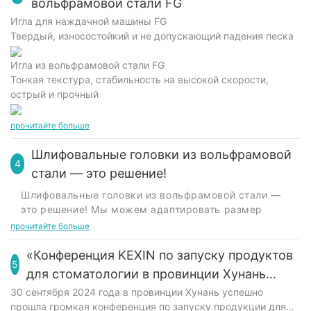
вольфрамовой стали FG
Игла для наждачной машины FG
Твердый, износостойкий и не допускающий падения песка
Игла из вольфрамовой стали FG
Тонкая текстура, стабильность на высокой скорости,
острый и прочный
прочитайте больше
Шлифовальные головки из вольфрамовой
4
стали — это решение!
Шлифовальные головки из вольфрамовой стали —
это решение! Мы можем адаптировать размер
шлифовальной головки из вольфрамовой стали в
прочитайте больше
соответствии с вашими требованиями. Будь то
особая форма или конкретная спецификация, мы
«Конференция KEXIN по запуску продуктов
5
можем удовлетворить ваши потребности.
для стоматологии в провинции Хунань
Наши преимущества:
имела большой успех»
30 сентября 2024 года в провинции Хунань успешно
1 Точная настройка:
Убедитесь, что шлифовальная
прошла громкая конференция по запуску продукции для