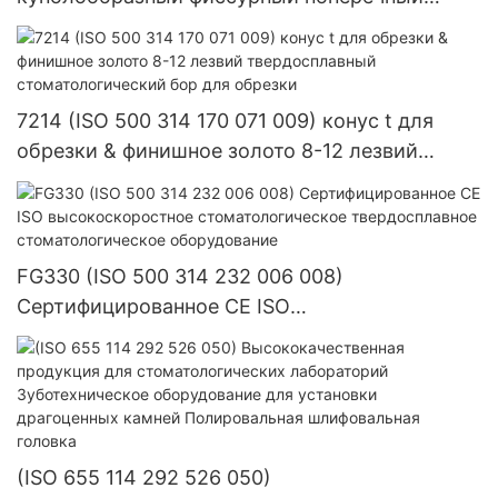
разрез, хирургический высокоскоростной
стоматологический карбидный бор.
Стоматологические композитные
полировальные круги из смолы и система с
7214 (ISO 500 314 170 071 009) конус t для
алмазной пропиткой для лабораторных
обрезки & финишное золото 8-12 лезвий
инструментов.
твердосплавный стоматологический бор для
обрезки
FG330 (ISO 500 314 232 006 008)
Сертифицированное CE ISO
высокоскоростное стоматологическое
твердосплавное стоматологическое
оборудование
(ISO 655 114 292 526 050)