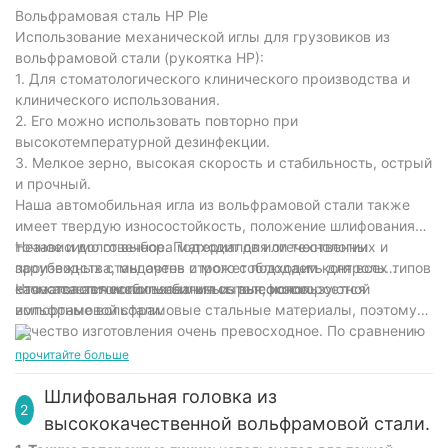
вольфрамовой стали (ручка HP)
Вольфрамовая сталь HP Ple
Использование механической иглы для грузовиков из
вольфрамовой стали (рукоятка HP):
1. Для стоматологического клинического производства и
клинического использования.
2. Его можно использовать повторно при
высокотемпературной дезинфекции.
3. Мелкое зерно, высокая скорость и стабильность, острый
и прочный.
Наша автомобильная игла из вольфрамовой стали также
имеет твердую износостойкость, положение шлифования
точное и долговечное. Подходит для отечественных и
Независимо от выбора материалов или технологии
зарубежных стандартов и может подходить для всех типов
производства, мы очень строго соблюдаем контроль
стоматологических мобильных телефонов.
качества автомобильных игл из высокоскоростной
Что касается использования сырья, используются
вольфрамовой стали.
импортные вольфрамовые стальные материалы, поэтому
качество изготовления очень превосходное. По сравнению
с аналогичными отечественными изделиями из
прочитайте больше
вольфрамовой стали, наша автомобильная игла очень
экономична.
Шлифовальная головка из
2
высококачественной вольфрамовой стали.