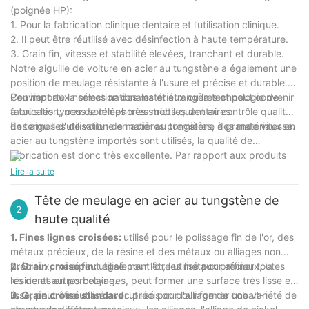
(poignée HP):
1. Pour la fabrication clinique dentaire et l’utilisation clinique.
2. Il peut être réutilisé avec désinfection à haute température.
3. Grain fin, vitesse et stabilité élevées, tranchant et durable.
Notre aiguille de voiture en acier au tungstène a également une
position de meulage résistante à l'usure et précise et durable.
Convient aux normes nationales et étrangères et peut convenir
Peu importe la sélection des matériaux ou la technologie de
à tous les types de téléphones mobiles dentaires.
fabrication, nous sommes très stricts quant au contrôle qualité
des aiguilles de voiture en acier au tungstène à grande vitesse.
En termes d'utilisation de matières premières, des matériaux en
acier au tungstène importés sont utilisés, la qualité de
fabrication est donc très excellente. Par rapport aux produits
nationaux similaires en acier au tungstène, notre aiguille pour
Lire la suite
voiture est très rentable.
Tête de meulage en acier au tungstène de
2
haute qualité
1. Fines lignes croisées:
utilisé pour le polissage fin de l'or, des
métaux précieux, de la résine et des métaux ou alliages non
précieux, mais peut également être utilisé pour affiner toutes
2. Grain croisé fin:
utilisé pour l'or, les métaux précieux, la
les dents en porcelaine.
résine et autres broyages, peut former une surface très lisse et
lisse, peut être utilisé avec précision pour former une variété de
3. Grain croisé standard:
utilisé pour l'alliage de cobalt-