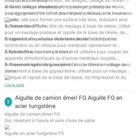
structures différentes.
chrome, les métaux précieux, les alliages, l'alliage de nickel-
chrome, l'alliage d'impression, le meulage grossier de résine,
4. Grain unique standard:
principalement utilisé pour le
peut également être utilisé pour la petite découpe de moules en
broyage grossier de l'or et des métaux précieux, si la base est
gypse.
meulée, elle peut former une surface très lisse, réduisant ainsi
les retouches.
5. Traversée difficile:
tête de meulage à base de résine. Utilisé
pour un meulage pratique et rapide de la base de résine, de
l'empreinte, etc., et pour maintenir une surface très lisse.
6. Lignes transversales de la lame droite:
utilisé par les
techniciens ou en clinique pour manipuler rapidement et
précisément la base en plastique.
7. Spirale fine:
Les dents à bord droit utilisées pour couper les
appareils orthodontiques ou d'autres matériaux souples
conviennent également aux ponts et couronnes en alliage de
8. Traversée spéciale grossière:
Grande tête de meulage pour
titane.
pansement à base de gypse/résine, utilisée pour un meulage
pratique et rapide de la base de résine, de l'impression et du
gypse, etc., avec une efficacité de coupe élevée.
Lire la suite
Aiguille de camion émeri FG Aiguille FG en
3
acier tungstène
Aiguille de camion émeri FG
Dur, résistant à l'usure et sans chute de sable
Aiguille en acier tungstène FG