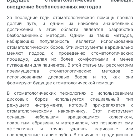
внедрение безболезненных методов
За последние годы стоматологическая помощь прошла
долгий путь, и одним из наиболее значительных
достижений в этой области является разработка
безболезненных методов. Одним из таких методов,
набирающих популярность, является использование
стоматологических боров. Эти инструменты кардинально
меняют подход к проведению стоматологических
процедур, делая их более комфортными и менее
пугающими для пациентов. В этой статье мы рассмотрим
преимущества стоматологических методов с
использованием дисковых боров и то, как они
формируют будущее стоматологической помощи.
В стоматологических технологиях с использованием
дисковых боров используется специальный тип
режущего инструмента, который прикрепляется к
стоматологическому наконечнику. Этот инструмент
оснащен небольшим вращающимся колесиком,
покрытым абразивным материалом, что позволяет ему
эффективно и точно удалять кариозные или
поврежденные ткани с зубов. В отличие от традиционных