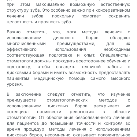
при этом максимально возможную естественную
структуру зуба. Это особенно важно при консервативном
лечении зубов, поскольку помогает сохранить
целостность и прочность зуба.
Важно отметить, что, хотя методы лечения с
использованием дисковых боров обладают
многочисленными преимуществами, для их
эффективного использования необходимы
соответствующая подготовка и опыт. Специалисты-
стоматологи должны проходить всестороннее обучение и
подготовку, чтобы овладеть техникой работы с
дисковыми борами и иметь возможность предоставлять
пациентам медицинскую помощь самого высокого
уровня.
В заключение следует отметить, что изучение
преимуществ стоматологических методов с
использованием дисковых боров раскрывает их
потенциал произвести революцию в области
стоматологии. От обеспечения безболезненного лечения
для пациентов до повышения точности и контроля во
время процедур, методы лечения с использованием
дисковых боров, несомненно, оказывают положительное