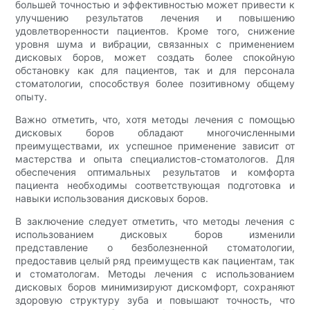
большей точностью и эффективностью может привести к
улучшению результатов лечения и повышению
удовлетворенности пациентов. Кроме того, снижение
уровня шума и вибрации, связанных с применением
дисковых боров, может создать более спокойную
обстановку как для пациентов, так и для персонала
стоматологии, способствуя более позитивному общему
опыту.
Важно отметить, что, хотя методы лечения с помощью
дисковых боров обладают многочисленными
преимуществами, их успешное применение зависит от
мастерства и опыта специалистов-стоматологов. Для
обеспечения оптимальных результатов и комфорта
пациента необходимы соответствующая подготовка и
навыки использования дисковых боров.
В заключение следует отметить, что методы лечения с
использованием дисковых боров изменили
представление о безболезненной стоматологии,
предоставив целый ряд преимуществ как пациентам, так
и стоматологам. Методы лечения с использованием
дисковых боров минимизируют дискомфорт, сохраняют
здоровую структуру зуба и повышают точность, что