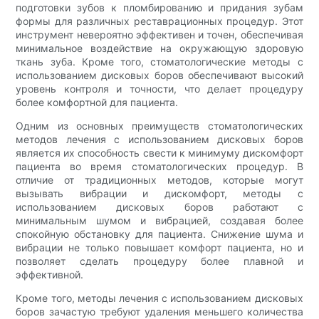
подготовки зубов к пломбированию и придания зубам
формы для различных реставрационных процедур. Этот
инструмент невероятно эффективен и точен, обеспечивая
минимальное воздействие на окружающую здоровую
ткань зуба. Кроме того, стоматологические методы с
использованием дисковых боров обеспечивают высокий
уровень контроля и точности, что делает процедуру
более комфортной для пациента.
Одним из основных преимуществ стоматологических
методов лечения с использованием дисковых боров
является их способность свести к минимуму дискомфорт
пациента во время стоматологических процедур. В
отличие от традиционных методов, которые могут
вызывать вибрации и дискомфорт, методы с
использованием дисковых боров работают с
минимальным шумом и вибрацией, создавая более
спокойную обстановку для пациента. Снижение шума и
вибрации не только повышает комфорт пациента, но и
позволяет сделать процедуру более плавной и
эффективной.
Кроме того, методы лечения с использованием дисковых
боров зачастую требуют удаления меньшего количества