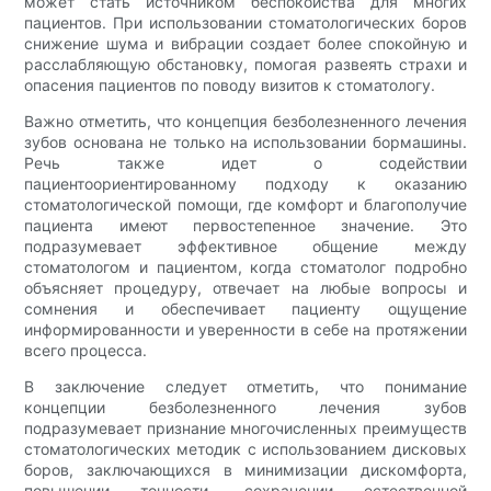
может стать источником беспокойства для многих
пациентов. При использовании стоматологических боров
снижение шума и вибрации создает более спокойную и
расслабляющую обстановку, помогая развеять страхи и
опасения пациентов по поводу визитов к стоматологу.
Важно отметить, что концепция безболезненного лечения
зубов основана не только на использовании бормашины.
Речь также идет о содействии
пациентоориентированному подходу к оказанию
стоматологической помощи, где комфорт и благополучие
пациента имеют первостепенное значение. Это
подразумевает эффективное общение между
стоматологом и пациентом, когда стоматолог подробно
объясняет процедуру, отвечает на любые вопросы и
сомнения и обеспечивает пациенту ощущение
информированности и уверенности в себе на протяжении
всего процесса.
В заключение следует отметить, что понимание
концепции безболезненного лечения зубов
подразумевает признание многочисленных преимуществ
стоматологических методик с использованием дисковых
боров, заключающихся в минимизации дискомфорта,
повышении точности, сохранении естественной