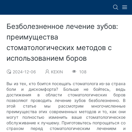
Безболезненное лечение зубов:
преимущества
стоматологических методов с
использованием боров
2024-12-06
KEXIN
108
Вы из тех, кто боится посещать стоматолога из-за страха
боли и дискомфорта? Больше не бойтесь, ведь
достижения в области стоматологических боров
позволяют проводить лечение зубов безболезненно. В
этой статье мы рассмотрим многочисленные
преимущества этих современных методов и то, как они
могут полностью изменить ваше стоматологическое
обслуживание к лучшему. Приготовьтесь попрощаться со
страхом перед стоматологическим лечением и