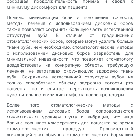
сокращая продолжительность приема и сводя к
минимуму дискомфорт для пациента.
Помимо минимизации боли и повышения точности,
методы лечения с использованием дисковых боров
также позволяют сохранить большую часть естественной
структуры зуба. В отличие от традиционных
стоматологических боров, которые могут удалить больше
ткани зуба, чем необходимо, стоматологические методы
с использованием дисковых боров разработаны для
минимальной инвазивности, что позволяет стоматологу
воздействовать на конкретную область, требующую
лечения, не затрагивая окружающую здоровую ткань
зуба. Сохранение естественной структуры зубов не
только способствует общему здоровью полости рта
пациента, но и снижает вероятность возникновения
чувствительности или дискомфорта после процедуры.
Более того, стоматологические методы с
использованием дисковых боров сопровождаются
минимальным уровнем шума и вибрации, что еще
больше повышает комфортность для пациента во время
стоматологических процедур. Пронзительный
жужжащий звук обычных стоматологических бормашин