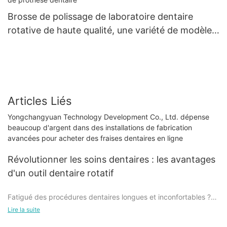
Brosse de polissage de laboratoire dentaire
rotative de haute qualité, une variété de modèles
d'outils de brosse de polissage de prothèse
dentaire
Articles Liés
Yongchangyuan Technology Development Co., Ltd. dépense
beaucoup d'argent dans des installations de fabrication
avancées pour acheter des fraises dentaires en ligne
Révolutionner les soins dentaires : les avantages
d'un outil dentaire rotatif
Fatigué des procédures dentaires longues et inconfortables ?
Ne cherchez plus ! Dans cet article, nous aborderons la
Lire la suite
technologie révolutionnaire de l'outil dentaire rotatif pour les