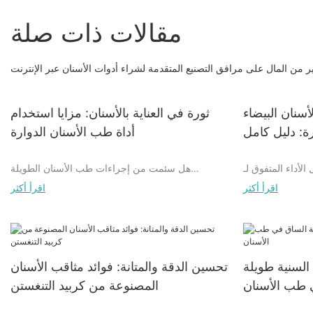
مقالات ذات صلة
ير من المال على مرافق التصنيع المتقدمة لشراء أدوات الأسنان عبر الإنترنت
أسنان البيضاء
ثورة في العناية بالأسنان: مزايا استخدام
رة: دليل كامل
أداة طب الأسنان الدوارة
الأداء المتفوق لـ
هل سئمت من إجراءات طب الأسنان الطويلة
Grea. في هذه المقالة الشاملة،
والمزعجة؟ لا داعي للبحث أكثر! في هذه المقالة،
اقرأ أكثر
اقرأ أكثر
ا مثيل لها لهذه
سنناقش التقنية الثورية لاستخدام أداة طب الأسنان
عد الخيار الأفضل
الدوارة في العناية بالأسنان. من إجراءات أسرع وأكثر
 طبيب أسنان أو
دقة إلى تقليل الانزعاج للمرضى، لقد غيرت هذه الأداة
هذا الدليل سيوفر
قواعد اللعبة في مجال رعاية الأسنان تمامًا. واصل
 وتطبيقات Great White
القراءة لتتعرف على المزايا العديدة لاستخدام أداة طب
السنية طويلة
تحسين الدقة والمتانة: فوائد مثاقب الأسنان
Dental Burs. انضم إلينا بينما نستكشف عالم أدوات
الأسنان الدوارة وكيف تعمل على إحداث ثورة في
 طب الأسنان
المصنوعة من كربيد التنغستن
 كيف يمكن لهذه
مجال طب الأسنان.