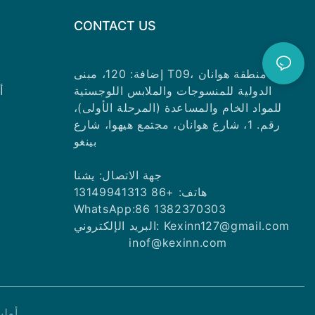
نهاية المط
CONTACT US
وفي الختام، فإ
إضافة: 120، مبنى T09، منطقة هوانان
من الذهب والما
الأسنان، حيث ي
الدولية للمنسوجات والملابس اللوجستية
أ
والقوة والدق
للمواد الخام والمساعدة (المرحلة الأولى)،
إحداث ثورة 
رقم. 1، شارع هوانان، مجتمع هيهوا، شارع
فحسب، بل تع
بينغو
بشكل عام. مع 
التقدم التكنولوج
جهة الاتصال: يشنا
يمثل مثالاً ساط
هاتف: +86 13149941313
WhatsApp:86 1382370303
البريد الإلكتروني: Kexinn127@gmail.com
inof@kexinn.com
تعتبر أدوات ا
الأسنان في إجراء
Pريفاسي 