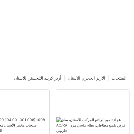
أصبحت أدوات
ابتكار فاخر
كبيرة بين أ
بفضل مزيجها ال
هذه الأدوات 
إجراء عمليات
نستكشف الف
الذهبية وتأثيرها على صناعة طب الأسنان.
المنتجات
الأزيز الحجري للأسنان
أزيز كربيد التنجستن للأسنان
تقليديا، يتم ت
للصدأ، أو الكربي
مع مرور الوقت
ناحية أخرى، يتم
باستخدام مزيج 
ينتج عنه أدا
تعمل هذه الم
فحسب، بل تضمن