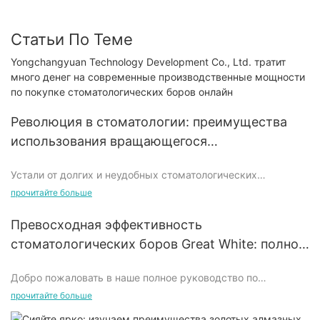
Статьи По Теме
Yongchangyuan Technology Development Co., Ltd. тратит
много денег на современные производственные мощности
по покупке стоматологических боров онлайн
Революция в стоматологии: преимущества
использования вращающегося
стоматологического инструмента
Устали от долгих и неудобных стоматологических
процедур? Больше не ищите! В этой статье мы расскажем
прочитайте больше
о революционной технологии использования
вращающегося стоматологического инструмента в
Превосходная эффективность
стоматологии. Этот инструмент полностью изменил правила
стоматологических боров Great White: полное
игры в стоматологической помощи: от более быстрых и
руководство
точных процедур до снижения дискомфорта для
Добро пожаловать в наше полное руководство по
пациентов. Продолжайте читать, чтобы узнать о
превосходным характеристикам стоматологических боров
многочисленных преимуществах использования
прочитайте больше
Great White. В этой подробной статье мы рассмотрим
вращающегося стоматологического инструмента и о том,